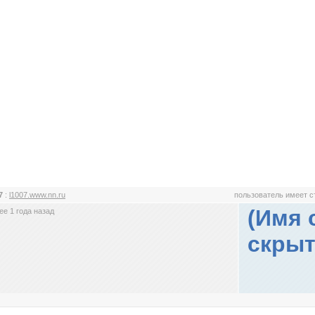
07
:
l1007.www.nn.ru
пользователь имеет 
(Имя 
е 1 года назад
скрыт