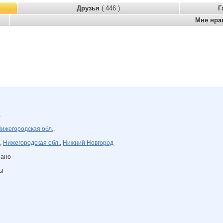
Друзья
( 446 )
Г
Мне нра
а
ижегородская обл.
,
,
Нижегородская обл.
,
Нижний Новгород
зано
ны