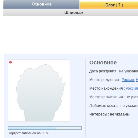
Основное
Блог
( 7 )
Шпионаж
Основное
Дата рождения : не указан
Место рождения :
Россия
,
Н
Место нахождения :
Россия
Место проживания : не ука
Любимые места : не указа
Интересы : не указаны
Портрет заполнен на 65 %