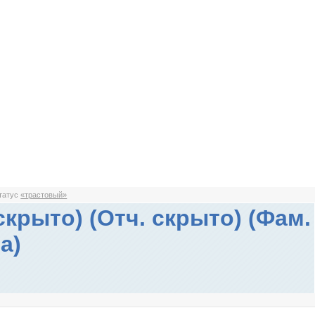
статус
«трастовый»
скрыто) (Отч. скрыто) (Фам.
а)